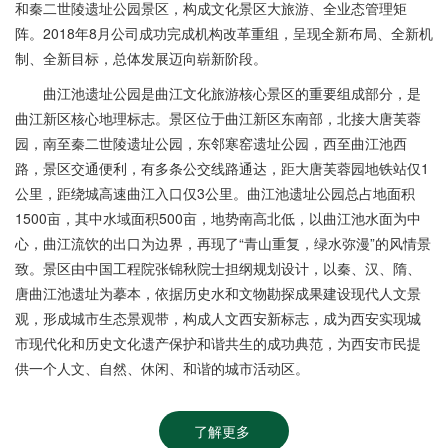
和秦二世陵遗址公园景区，构成文化景区大旅游、全业态管理矩
阵。2018年8月公司成功完成机构改革重组，呈现全新布局、全新机
制、全新目标，总体发展迈向崭新阶段。
曲江池遗址公园是曲江文化旅游核心景区的重要组成部分，是
曲江新区核心地理标志。景区位于曲江新区东南部，北接大唐芙蓉
园，南至秦二世陵遗址公园，东邻寒窑遗址公园，西至曲江池西
路，景区交通便利，有多条公交线路通达，距大唐芙蓉园地铁站仅1
公里，距绕城高速曲江入口仅3公里。曲江池遗址公园总占地面积
1500亩，其中水域面积500亩，地势南高北低，以曲江池水面为中
心，曲江流饮的出口为边界，再现了“青山重复，绿水弥漫”的风情景
致。景区由中国工程院张锦秋院士担纲规划设计，以秦、汉、隋、
唐曲江池遗址为摹本，依据历史水和文物勘探成果建设现代人文景
观，形成城市生态景观带，构成人文西安新标志，成为西安实现城
市现代化和历史文化遗产保护和谐共生的成功典范，为西安市民提
供一个人文、自然、休闲、和谐的城市活动区。
了解更多